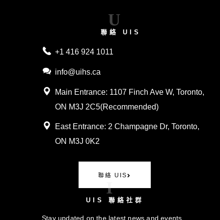
U
聯絡 UIS
+1 416 924 1011
info@uihs.ca
Main Entrance
: 1107 Finch Ave W, Toronto,
ON M3J 2C5(
Recommended)
East Entrance:
2 Champagne Dr, Toronto,
ON M3J 0K2
聯絡 UIS
I
UIS 聯絡社群
Stay updated on the latest news and events