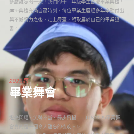
多麼難忘的一天！我們的十二年級學生歡慶畢業典禮！
🎓✨典禮充滿自豪時刻，每位畢業生歷經多年辛勤付出
與不懈努力之後，走上舞臺，領取屬於自己的畢業證
書。
2025屆
畢業舞會
燈光閃耀、笑聲不斷、舞步飛揚——UIS 2025畢業舞
會真的是一個令人難忘的夜晚。✨