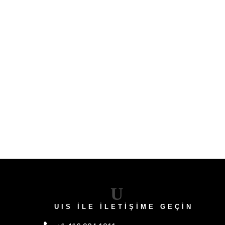
Umutla
Bakıyoruz
U
UIS ILE İLETIŞIME GEÇIN