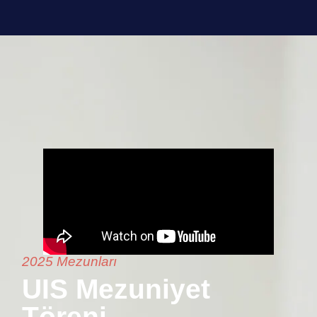
2025 Mezunları
UIS Mezuniyet
Töreni