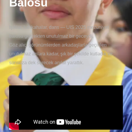
Balosu
Işıklar, kahkahalar, dans — UIS 2025 mezuniyet
balosu gerçekten unutulmaz bir geceydi. ✨
Göz alıcı görünümlerden arkadaşlarla geçirilen
unutulmaz anlara kadar, şık bir şekilde kutladık ve
sonsuza dek sürecek anılar yarattık.