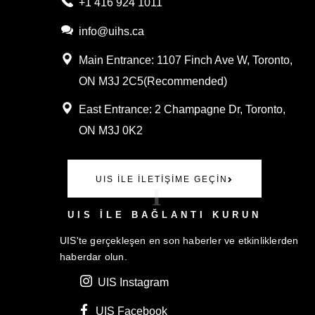
+1 416 924 1011
info@uihs.ca
Main Entrance
: 1107 Finch Ave W, Toronto,
ON M3J 2C5(
Recommended)
East Entrance:
2 Champagne Dr, Toronto,
ON M3J 0K2
UIS ILE İLETIŞIME GEÇIN
I
UIS ILE BAĞLANTI KURUN
UIS'te gerçekleşen en son haberler ve etkinliklerden
haberdar olun.
UIS Instagram
UIS Facebook