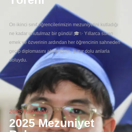
On ikinci sınıf öğrencilerimizin mezuniyetini kutladığı
ne kadar unutulmaz bir gündü! 🎓✨ Yıllarca süren
emek ve özverinin ardından her öğrencinin sahneden
geçip diplomasını aldığı tören, gurur dolu anlarla
doluydu.
2025 Mezunları
2025 Mezuniyet