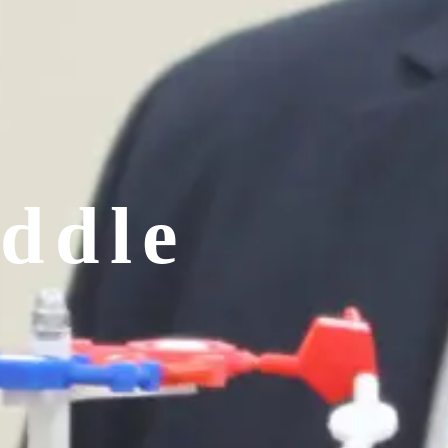
ddle
l