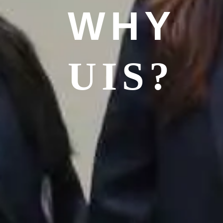
WHY
UIS?