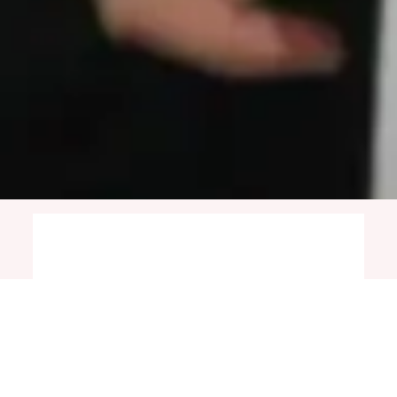
7. VE 8. SINIF
Ortaokul
1 YEAR TUITION FEE