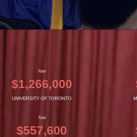
Total
$1,266,000
UNIVERSITY OF TORONTO
M
Total
$557,600