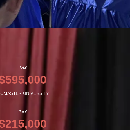
Total
$595,000
CMASTER UNIVERSITY
Total
$215,000