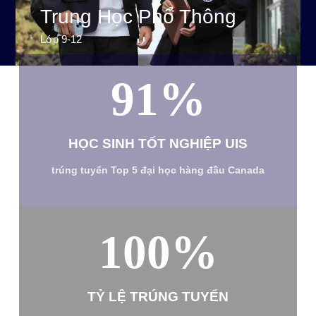
Trung Học Phổ Thông
Lớp 9-12
91%
HỌC SINH TỐT NGHIỆP UIS
trúng tuyển Top 5 đại học hàng đầu Canada
100%
TỶ LỆ TRÚNG TUYỂN