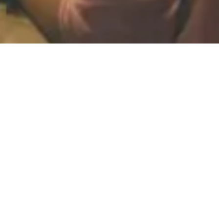
カレッジ進学
ストリーム
カレッジ進学ストリームは、オンタリオ州の カ
レッジへの進学を希望する生徒向けです。 オン
タリオ州のカレッジは、早期に就職を 希望する
生徒や、特定の技能や職業を学び たい生徒に適
しています。
プログラムでは 通常、2〜4科目の主要必修科目
とオンタリオ 州高等学校卒業資格（OSSD）が