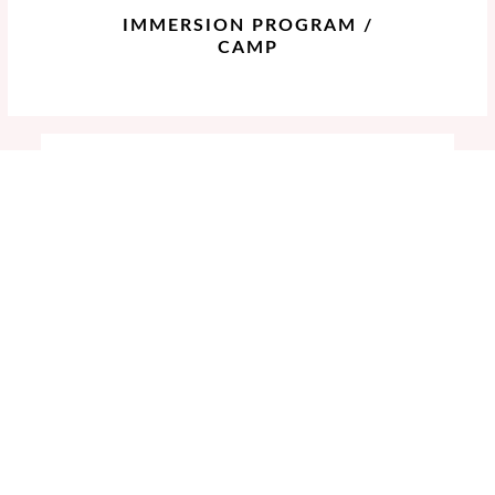
IMMERSION PROGRAM /
CAMP
UIS
高等部
セメスター制度
UIS高等部では、1年を通じて
5セメスター制
を採用しており、各セメスターは 10週間で
す。